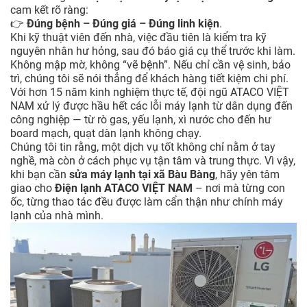
cam kết rõ ràng:
👉
Đúng bệnh – Đúng giá – Đúng linh kiện
.
Khi kỹ thuật viên đến nhà, việc đầu tiên là kiểm tra kỹ
nguyên nhân hư hỏng, sau đó báo giá cụ thể trước khi làm.
Không mập mờ, không “vẽ bệnh”. Nếu chỉ cần vệ sinh, bảo
trì, chúng tôi sẽ nói thẳng để khách hàng tiết kiệm chi phí.
Với hơn 15 năm kinh nghiệm thực tế, đội ngũ ATACO VIỆT
NAM xử lý được hầu hết các lỗi máy lạnh từ dân dụng đến
công nghiệp — từ rò gas, yếu lạnh, xì nước cho đến hư
board mạch, quạt dàn lạnh không chạy.
Chúng tôi tin rằng, một dịch vụ tốt không chỉ nằm ở tay
nghề, mà còn ở cách phục vụ tận tâm và trung thực. Vì vậy,
khi bạn cần
sửa máy lạnh tại xã Bàu Bàng
, hãy yên tâm
giao cho
Điện lạnh ATACO VIỆT NAM
– nơi mà từng con
ốc, từng thao tác đều được làm cẩn thận như chính máy
lạnh của nhà mình.