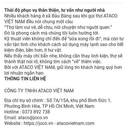
Thái độ phục vụ thân thiện, tư vấn như người nhà
Nhiều khách hàng ở xã Bàu Bàng sau khi gọi thợ ATACO
VIỆT NAM đều nói chung một câu:
“Thợ làm vui vẻ, dễ chịu, nói chuyện như người quen.”
Đó là phong cách mà chúng tôi luôn hướng tới.
Kỹ thuật viên không chỉ đến để “sửa xong rồi đi”, mà còn tư
vấn tận tình cho khách cách sử dụng máy lạnh sao cho tiết
kiệm điện, bền hơn, ít hư vặt.
Nếu thấy máy chỉ bẩn nhẹ, không cần thay linh kiện, thợ sẽ
thành thật nói rõ, không tìm cách “vẽ” thêm việc.
Bởi với ATACO VIỆT NAM, giữ lòng tin khách hàng quý hơn
lợi nhuận ngắn hạn.
THÔNG TIN LIÊN HỆ
CÔNG TY TNHH ATACO VIỆT NAM
Địa chỉ trụ sở chính : Số 7A/15A, khu phố Bình Đức 1,
Phường Bình Hòa, TP Hồ Chí Minh, Việt Nam
Hotline : 0373 892 738
Email: ataco@joco.vn
Website : https://joco.vn - atacovietnam.com