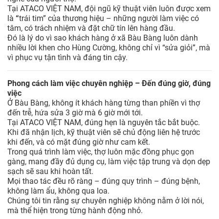
Tại ATACO VIỆT NAM, đội ngũ kỹ thuật viên luôn được xem
là
“
trái tim” của thương hiệu – những người làm việc có
tâm, có trách nhiệm và đặt chữ tín lên hàng đầu.
Đó là lý do vì sao khách hàng ở xã Bàu Bàng luôn dành
nhiều lời khen cho Hùng Cường, không chỉ vì “sửa giỏi”, mà
vì phục vụ tận tình và đáng tin cậy.
Phong cách làm việc chuyên nghiệp – Đến đúng giờ, đúng
việc
Ở Bàu Bàng, không ít khách hàng từng than phiền vì thợ
đến trễ, hứa sửa 3 giờ mà 6 giờ mới tới.
Tại ATACO VIỆT NAM, đúng hẹn là nguyên tắc bắt buộc.
Khi đã nhận lịch, kỹ thuật viên sẽ chủ động liên hệ trước
khi đến, và có mặt đúng giờ như cam kết.
Trong quá trình làm việc, thợ luôn mặc đồng phục gọn
gàng, mang đầy đủ dụng cụ, làm việc tập trung và dọn dẹp
sạch sẽ sau khi hoàn tất.
Mọi thao tác đều rõ ràng – đúng quy trình – đúng bệnh,
không làm ẩu, không qua loa.
Chúng tôi tin rằng sự chuyên nghiệp không nằm ở lời nói,
mà thể hiện trong từng hành động nhỏ.