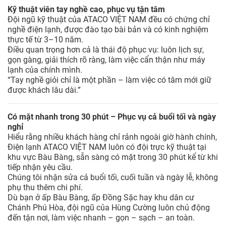
Kỹ thuật viên tay nghề cao, phục vụ tận tâm
Đội ngũ kỹ thuật của ATACO VIỆT NAM đều có chứng chỉ
nghề điện lạnh, được đào tạo bài bản và có kinh nghiệm
thực tế từ 3–10 năm.
Điều quan trọng hơn cả là thái độ phục vụ: luôn lịch sự,
gọn gàng, giải thích rõ ràng, làm việc cẩn thận như máy
lạnh của chính mình.
“Tay nghề giỏi chỉ là một phần – làm việc có tâm mới giữ
được khách lâu dài.”
Có mặt nhanh trong 30 phút – Phục vụ cả buổi tối và ngày
nghỉ
Hiểu rằng nhiều khách hàng chỉ rảnh ngoài giờ hành chính,
Điện lạnh ATACO VIỆT NAM luôn có đội trực kỹ thuật tại
khu vực Bàu Bàng, sẵn sàng có mặt trong 30 phút kể từ khi
tiếp nhận yêu cầu.
Chúng tôi nhận sửa cả buổi tối, cuối tuần và ngày lễ, không
phụ thu thêm chi phí.
Dù bạn ở ấp Bàu Bàng, ấp Đồng Sặc hay khu dân cư
Chánh Phú Hòa, đội ngũ của Hùng Cường luôn chủ động
đến tận nơi, làm việc nhanh – gọn – sạch – an toàn.