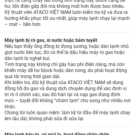
thực ra càng chạy lâu trong tình trạng này, block càng dễ
hư, tốn điện gấp đôi mà không mát hơn được bao nhiêu.
Kỹ thuật viên ATACO VIỆT NAM luôn kiểm tra kỹ và đưa ra
hướng khắc phục tối ưu nhất, giúp máy lạnh chạy lại mạnh
– mát – bền hơn.
Máy lạnh bị rò gas, xì nước hoặc bám tuyết
Nếu bạn thấy ống đồng bị đọng sương, hoặc dàn lạnh nhỏ
giọt nước liên tục, đó có thể là dấu hiệu máy rò gas hoặc
dàn lạnh bị nghẹt bụi.
Tình trạng này không chỉ gây hao phí điện năng, mà còn
khiến máy dễ hư block hoặc dàn nóng, do phải hoạt động
quá tải trong thời gian dài.
Khi kiểm tra, đội kỹ thuật của ATACO VIỆT NAM sẽ dùng
đồng hồ đo gas và dung dịch chuyên dụng để xác định vị
trí rò rỉ chính xác, sau đó hàn lại và nạp gas đúng định
mức – tuyệt đối không “châm tạm” cho xong như nhiều nơi
khác.
Chúng tôi luôn quan niệm: làm kỹ từ đầu để máy lạnh chạy
êm lâu dài, không phải sửa đi sửa lại.
Máy lạnh kêu to, có mùi lạ, hoạt động chập chờn