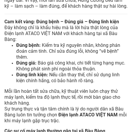
ngày dài. Vì vậy, mỗi lần sửa chữa, Hùng Cường đều làm
kỹ – làm sạch – làm đúng, để khách hàng thật sự hài lòng.
Cam kết vàng: Đúng bệnh – Đúng giá – Đúng linh kiện
Đây không chỉ là khẩu hiệu mà là lời hứa thật lòng của
Điện lạnh ATACO VIỆT NAM với khách hàng tại xã Bàu
Bàng:
Đúng bệnh:
Kiểm tra kỹ nguyên nhân, không phán
đoán cảm tính. Chỉ sửa đúng lỗi, không “vẽ bệnh”
thêm.
Đúng giá:
Báo giá công khai, chi tiết từng hạng mục.
Không phát sinh phí ngoài thỏa thuận.
Đúng linh kiện:
Nếu cần thay thế, chỉ sử dụng linh
kiện chính hãng, có bảo hành rõ ràng.
Mỗi lần hoàn tất sửa chữa, kỹ thuật viên luôn chạy thử
máy lạnh, kiểm tra độ lạnh thực tế, rồi mới bàn giao cho
khách hàng.
Sự trung thực và tận tâm chính là lý do người dân xã Bàu
Bàng luôn tin tưởng chọn
Điện lạnh ATACO VIỆT NAM
mỗi
khi máy lạnh gặp trục trặc.
Các sự cố máy lạnh thường gặp tại xã Bàu Bàng