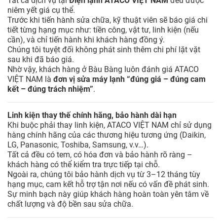
Tất cả dịch vụ tại
Điện lạnh ATACO VIỆT NAM
đều được
niêm yết giá cụ thể.
Trước khi tiến hành sửa chữa, kỹ thuật viên sẽ báo giá chi
tiết từng hạng mục như: tiền công, vật tư, linh kiện (nếu
cần), và chỉ tiến hành khi khách hàng đồng ý.
Chúng tôi tuyệt đối không phát sinh thêm chi phí lặt vặt
sau khi đã báo giá.
Nhờ vậy, khách hàng ở Bàu Bàng luôn đánh giá ATACO
VIỆT NAM là
đơn vị sửa máy lạnh “đúng giá – đúng cam
kết – đúng trách nhiệm”
.
Linh kiện thay thế chính hãng, bảo hành dài hạn
Khi buộc phải thay linh kiện, ATACO VIỆT NAM chỉ sử dụng
hàng chính hãng của các thương hiệu tương ứng (Daikin,
LG, Panasonic, Toshiba, Samsung, v.v…).
Tất cả đều có tem, có hóa đơn và bảo hành rõ ràng –
khách hàng có thể kiểm tra trực tiếp tại chỗ.
Ngoài ra, chúng tôi bảo hành dịch vụ từ 3–12 tháng tùy
hạng mục, cam kết hỗ trợ tận nơi nếu có vấn đề phát sinh.
Sự minh bạch này giúp khách hàng hoàn toàn yên tâm về
chất lượng và độ bền sau sửa chữa.