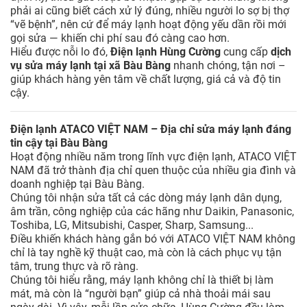
phải ai cũng biết cách xử lý đúng, nhiều người lo sợ bị thợ
“vẽ bệnh”, nên cứ để máy lạnh hoạt động yếu dần rồi mới
gọi sửa — khiến chi phí sau đó càng cao hơn.
Hiểu được nỗi lo đó,
Điện lạnh Hùng Cường
cung cấp
dịch
vụ sửa máy lạnh tại xã Bàu Bàng
nhanh chóng, tận nơi –
giúp khách hàng yên tâm về chất lượng, giá cả và độ tin
cậy.
Điện lạnh ATACO VIỆT NAM – Địa chỉ sửa máy lạnh đáng
tin cậy tại Bàu Bàng
Hoạt động nhiều năm trong lĩnh vực điện lạnh, ATACO VIỆT
NAM đã trở thành địa chỉ quen thuộc của nhiều gia đình và
doanh nghiệp tại Bàu Bàng.
Chúng tôi nhận sửa tất cả các dòng máy lạnh dân dụng,
âm trần, công nghiệp của các hãng như Daikin, Panasonic,
Toshiba, LG, Mitsubishi, Casper, Sharp, Samsung...
Điều khiến khách hàng gắn bó với ATACO VIỆT NAM không
chỉ là tay nghề kỹ thuật cao, mà còn là cách phục vụ tận
tâm, trung thực và rõ ràng.
Chúng tôi hiểu rằng, máy lạnh không chỉ là thiết bị làm
mát, mà còn là “người bạn” giúp cả nhà thoải mái sau