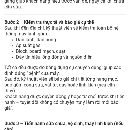
gắng giúp khách hàng hiểu trước vấn đề, ngay cả khi chưa
cần sửa.
Bước 2 – Kiểm tra thực tế và báo giá cụ thể
Sau khi đến địa chỉ, kỹ thuật viên sẽ kiểm tra toàn bộ hệ
thống máy lạnh gồm:
Dàn lạnh, dàn nóng
Áp suất gas
Block, board mạch, quạt
Dây tín hiệu, ống đồng và nguồn điện
Tất cả đều được đo bằng dụng cụ chuyên dụng, giúp xác
định đúng “bệnh” của máy.
Sau đó, kỹ thuật viên sẽ báo giá chi tiết từng hạng mục,
bao gồm công sửa, vật tư, gas hoặc linh kiện (nếu cần
thay).
Khách hàng được quyền đồng ý hoặc từ chối trước khi tiến
hành – tuyệt đối không có chuyện “tự ý làm rồi mới báo
giá”.
Bước 3 – Tiến hành sửa chữa, vệ sinh, thay linh kiện (nếu
cần)