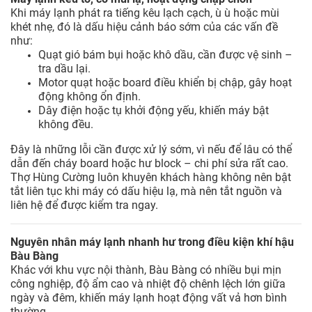
Khi máy lạnh phát ra tiếng kêu lạch cạch, ù ù hoặc mùi
khét nhẹ, đó là dấu hiệu cảnh báo sớm của các vấn đề
như:
Quạt gió bám bụi hoặc khô dầu, cần được vệ sinh –
tra dầu lại.
Motor quạt hoặc board điều khiển bị chập, gây hoạt
động không ổn định.
Dây điện hoặc tụ khởi động yếu, khiến máy bật
không đều.
Đây là những lỗi cần được xử lý sớm, vì nếu để lâu có thể
dẫn đến cháy board hoặc hư block – chi phí sửa rất cao.
Thợ Hùng Cường luôn khuyên khách hàng không nên bật
tắt liên tục khi máy có dấu hiệu lạ, mà nên tắt nguồn và
liên hệ để được kiểm tra ngay.
Nguyên nhân máy lạnh nhanh hư trong điều kiện khí hậu
Bàu Bàng
Khác với khu vực nội thành, Bàu Bàng có nhiều bụi mịn
công nghiệp, độ ẩm cao và nhiệt độ chênh lệch lớn giữa
ngày và đêm, khiến máy lạnh hoạt động vất vả hơn bình
thường.