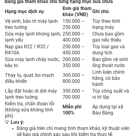
Bảng giá tham khảo cho từng hạng mục sửa chữa
Đơn giá tham
Hạng mục dịch vụ
Ghi chú
khảo (VNĐ)
Vệ sinh, bảo trì máy lạnh
150.000 –
Tùy theo tình
treo tường
250.000
trạng máy
Sửa máy lạnh không lạnh,
250.000 –
Chưa bao gồm
lạnh yếu
400.000
gas nếu thiếu
Nạp gas R22 / R32 /
250.000 –
Tùy loại gas và
R410A
450.000
dung tích
Sửa máy lạnh chảy nước,
200.000 –
Bao gồm vệ sinh
kêu to
350.000
ống thoát nước
Linh kiện chính
Thay tụ, quạt, bo mạch
300.000 –
hãng, có bảo
điều khiển
800.000
hành
Lắp đặt hoặc di dời máy
350.000 –
Tùy công suất và
lạnh treo tường
700.000
vị trí lắp
Kiểm tra, chẩn đoán lỗi
Miễn phí
Áp dụng tại xã
(không sửa không tính
100%
Bàu Bàng
phí)
💡
Lưu ý:
Bảng giá trên chỉ mang tính tham khảo, kỹ thuật viên
sẽ báo giá chính xác sau khi kiểm tra thực tế.