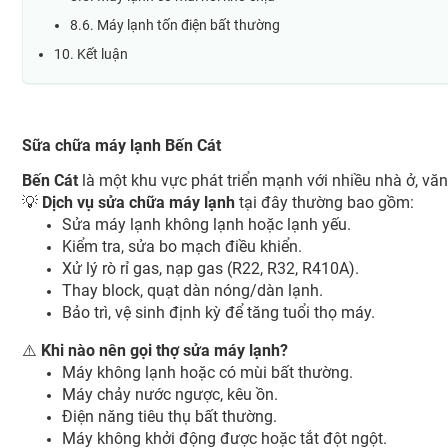
8.6. Máy lạnh tốn điện bất thường
10. Kết luận
Sữa chữa máy lạnh Bến Cát
Bến Cát
là một khu vực phát triển mạnh với nhiều nhà ở, văn
💡
Dịch vụ sửa chữa máy lạnh
tại đây thường bao gồm:
Sửa máy lạnh không lạnh hoặc lạnh yếu.
Kiểm tra, sửa bo mạch điều khiển.
Xử lý rò rỉ gas, nạp gas (R22, R32, R410A).
Thay block, quạt dàn nóng/dàn lạnh.
Bảo trì, vệ sinh định kỳ để tăng tuổi thọ máy.
⚠️
Khi nào nên gọi thợ sửa máy lạnh?
Máy không lạnh hoặc có mùi bất thường.
Máy chảy nước ngược, kêu ồn.
Điện năng tiêu thụ bất thường.
Máy không khởi động được hoặc tắt đột ngột.