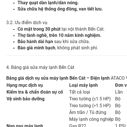
Thay quạt dàn lạnh/dàn nóng.
Sửa chữa hệ thống ống đồng, van tiết lưu.
3.2. Ưu điểm dịch vụ
Có mặt trong 30 phút
tại nội thành Bến Cát.
Thợ lành nghề, trên 10 năm kinh nghiệm.
Bảo hành dài hạn
sau khi sửa chữa.
Báo giá minh bạch
, không phát sinh phí.
4. Bảng giá sửa máy lạnh Bến Cát
Bảng giá dịch vụ sửa máy lạnh Bến Cát – Điện lạnh
ATACO 
Hạng mục dịch vụ
Loại máy lạnh
Đơn v
Kiểm tra & chẩn đoán sự cố
Tất cả loại
Lần
Vệ sinh bảo dưỡng
Treo tường (≤1.5 HP)
Bộ
Treo tường (>1.5 HP)
Bộ
Âm trần / Tủ đứng
Bộ
Máy lạnh công nghiệp
Bộ
Nạp gas máy lạnh
Gas R22
1 PSI