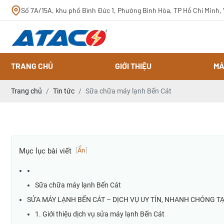
Số 7A/15A, khu phố Bình Đức 1, Phường Bình Hòa, TP Hồ Chí Minh,
TRANG CHỦ
GIỚI THIỆU
MÁ
Trang chủ
Tin tức
Sữa chữa máy lạnh Bến Cát
Mục lục bài viết
[
Ẩn
]
Sữa chữa máy lạnh Bến Cát
SỬA MÁY LẠNH BẾN CÁT – DỊCH VỤ UY TÍN, NHANH CHÓNG TẠ
1. Giới thiệu dịch vụ sửa máy lạnh Bến Cát