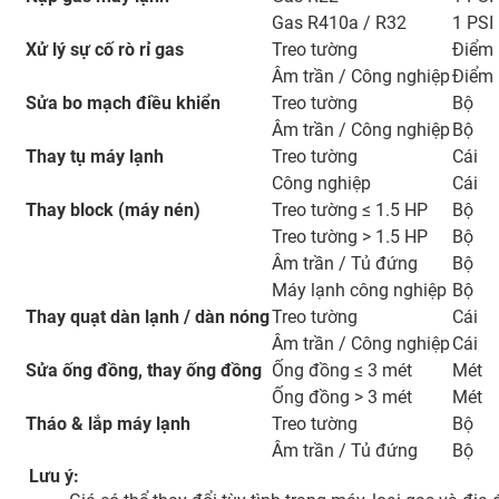
Gas R410a / R32
1 PSI
Xử lý sự cố rò rỉ gas
Treo tường
Điểm
Âm trần / Công nghiệp
Điểm
Sửa bo mạch điều khiển
Treo tường
Bộ
Âm trần / Công nghiệp
Bộ
Thay tụ máy lạnh
Treo tường
Cái
Công nghiệp
Cái
Thay block (máy nén)
Treo tường ≤ 1.5 HP
Bộ
Treo tường > 1.5 HP
Bộ
Âm trần / Tủ đứng
Bộ
Máy lạnh công nghiệp
Bộ
Thay quạt dàn lạnh / dàn nóng
Treo tường
Cái
Âm trần / Công nghiệp
Cái
Sửa ống đồng, thay ống đồng
Ống đồng ≤ 3 mét
Mét
Ống đồng > 3 mét
Mét
Tháo & lắp máy lạnh
Treo tường
Bộ
Âm trần / Tủ đứng
Bộ
Lưu ý: