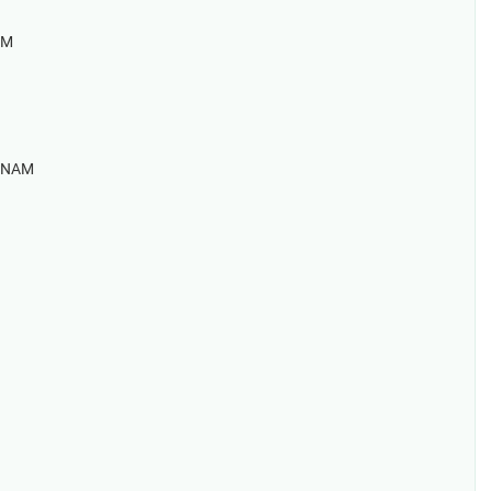
AM
T NAM