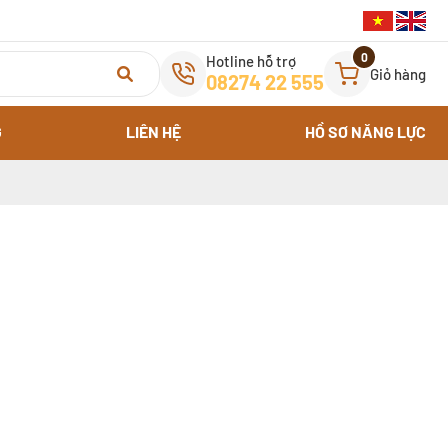
0
Hotline hỗ trợ
Giỏ hàng
08274 22 555
G
LIÊN HỆ
HỒ SƠ NĂNG LỰC