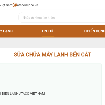
 Việt Nam
ataco@joco.vn
Y LẠNH
TIN TỨC
TUYỂN DỤN
SỮA CHỮA MÁY LẠNH BẾN CÁT
I ĐIỆN LẠNH ATACO VIỆT NAM