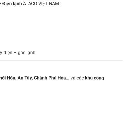
ay
Điện lạnh
ATACO VIỆT NAM :
ý điện – gas lạnh.
Thới Hòa, An Tây, Chánh Phú Hòa…
và các
khu công