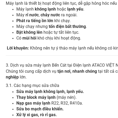
Máy lạnh là thiết bị hoạt động liên tục, dễ gặp hỏng hóc n
Máy lạnh
không lạnh
hoặc
lạnh yếu
.
Máy
rỉ nước
,
chảy nước
ra ngoài.
Phát ra tiếng ồn lớn
khi chạy.
Máy chạy nhưng
tốn điện bất thường
.
Bật không lên
hoặc tự tắt liên tục.
Có
mùi hôi
khó chịu khi hoạt động.
Lời khuyên:
Không nên tự ý tháo máy lạnh nếu không có kin
3. Dịch vụ sửa máy lạnh Bến Cát tại Điện lạnh ATACO VIỆT
Chúng tôi cung cấp dịch vụ
tận nơi, nhanh chóng
tại tất cả
nghiệp
lớn.
3.1. Các hạng mục sửa chữa
Sửa máy lạnh không lạnh, lạnh yếu.
Thay block máy lạnh
(máy nén).
Nạp gas máy lạnh
R22, R32, R410a.
Sửa bo mạch điều khiển.
Xử lý xì gas, rò rỉ gas.