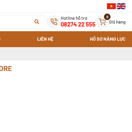
0
Hotline hỗ trợ
Giỏ hàng
08274 22 555
G
LIÊN HỆ
HỒ SƠ NĂNG LỰC
ORE