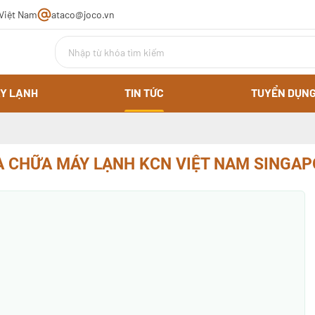
 Việt Nam
ataco@joco.vn
Y LẠNH
TIN TỨC
TUYỂN DỤN
A CHỮA MÁY LẠNH KCN VIỆT NAM SINGAP