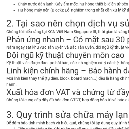
Chảy nước dàn lạnh:
Gây ẩm mốc, hư hỏng thiết bị điện tử bên
Hư hỏng máy nén (Block):
Lỗi nghiêm trọng nhất cần xử lý kỹ t
2. Tại sao nên chọn dịch vụ s
Chúng tôi hiểu rằng tại
KCN Việt Nam Singapore III
, thời gian là vàng
Phản ứng nhanh – Có mặt sau 30 
Nằm ngay sát khu vực Tân Uyên và Bắc Tân Uyên, đội ngũ kỹ thuật viên
Đội ngũ kỹ thuật chuyên môn cao
Kỹ thuật viên được đào tạo bài bản, có kinh nghiệm xử lý các hệ thố
Linh kiện chính hãng – Bảo hành d
Mọi linh kiện thay thế (tụ điện, block, board mạch...) đều là hàng c
hành.
Xuất hóa đơn VAT và chứng từ đầ
Chúng tôi cung cấp đầy đủ hóa đơn GTGT, hợp đồng bảo trì và báo giá
3. Quy trình sửa chữa máy lạ
Để đảm bảo tính minh bạch và hiệu quả, chúng tôi áp dụng quy trình 