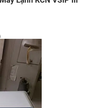
 Máy Lạnh KCN VSIP III
.